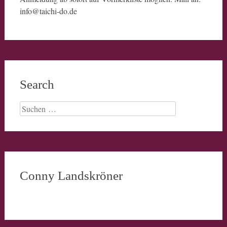
info@taichi-do.de
Search
Suchen
nach:
Conny Landskröner